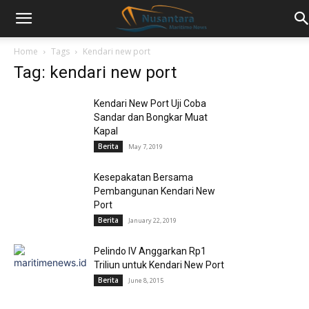
Home
Tags
Kendari new port
Tag: kendari new port
Kendari New Port Uji Coba
Sandar dan Bongkar Muat
Kapal
Berita
May 7, 2019
Kesepakatan Bersama
Pembangunan Kendari New
Port
Berita
January 22, 2019
Pelindo IV Anggarkan Rp1
Triliun untuk Kendari New Port
Berita
June 8, 2015