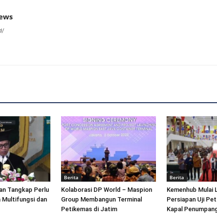
news
d/
Berita
Berita
an Tangkap Perlu
Kolaborasi DP World – Maspion
Kemenhub Mulai 
 Multifungsi dan
Group Membangun Terminal
Persiapan Uji Pet
Petikemas di Jatim
Kapal Penumpang