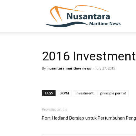
NUSA
2016 Investment 
By
nusantara maritime news
-
July 27, 2015
TAGS
BKPM
investment
principle permit
Previous article
Port Hedland Bersiap untuk Pertumbuhan Pengir