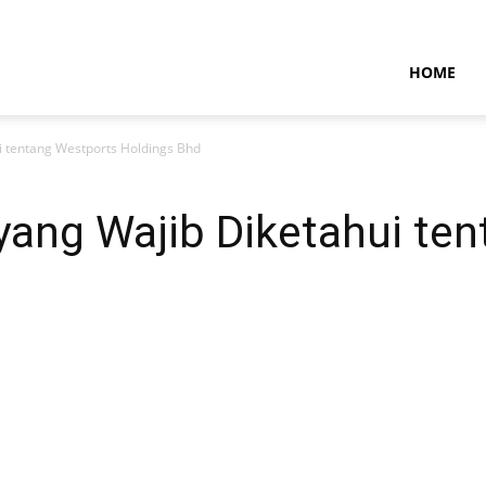
NTARAMARITIMENEWS
HOME
ui tentang Westports Holdings Bhd
 yang Wajib Diketahui te