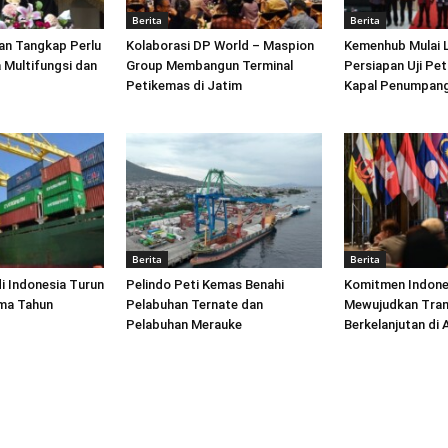
Berita
Berita
an Tangkap Perlu
Kolaborasi DP World – Maspion
Kemenhub Mulai 
 Multifungsi dan
Group Membangun Terminal
Persiapan Uji Pet
Petikemas di Jatim
Kapal Penumpang
Berita
Berita
di Indonesia Turun
Pelindo Peti Kemas Benahi
Komitmen Indone
ima Tahun
Pelabuhan Ternate dan
Mewujudkan Tran
Pelabuhan Merauke
Berkelanjutan di