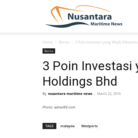
NUSA
Home
Berita
3 Poin Investasi yang Wajib Diketah
Berita
3 Poin Investasi
Holdings Bhd
By
nusantara maritime news
-
March 22, 2016
Photo: adnur89.com
TAGS
malaysia
Westports