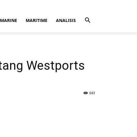
MARINE
MARITIME
ANALISIS
ntang Westports
643