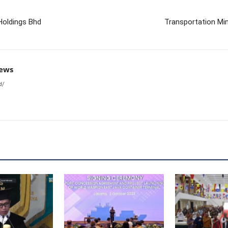
Holdings Bhd
Transportation Mi
news
d/