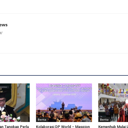
news
d/
Berita
Berita
an Tangkap Perlu
Kolaborasi DP World – Maspion
Kemenhub Mulai 