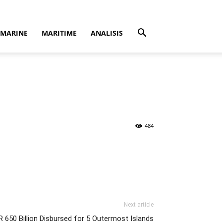
MARINE
MARITIME
ANALISIS
484
Next article
R 650 Billion Disbursed for 5 Outermost Islands