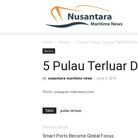
NUSA
Home
Berita
5 Pulau Terluar Diguyur Rp650 Milia
Berita
5 Pulau Terluar 
By
nusantara maritime news
-
June 3, 2015
Photo: pulaupari-indonesia.com
TAGS
pulau terluar
Previous article
Smart Ports Become Global Focus