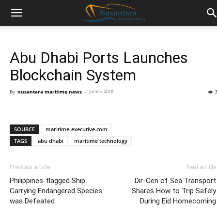
Abu Dhabi Ports Launches
Blockchain System
By
nusantara maritime news
-
June 5, 2018
SOURCE
maritime-executive.com
TAGS
abu dhabi
maritime technology
Previous article
Next article
Philippines-flagged Ship
Dir-Gen of Sea Transport
Carrying Endangered Species
Shares How to Trip Safely
was Defeated
During Eid Homecoming