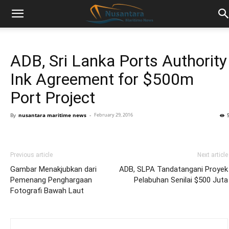
ADB, Sri Lanka Ports Authority
Ink Agreement for $500m
Port Project
By
nusantara maritime news
-
February 29, 2016
Previous article
Next article
Gambar Menakjubkan dari
ADB, SLPA Tandatangani Proyek
Pemenang Penghargaan
Pelabuhan Senilai $500 Juta
Fotografi Bawah Laut