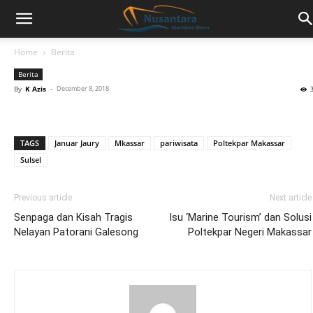
Home
Berita
Berita
By
K Azis
-
December 8, 2018
TAGS
Januar Jaury
Mkassar
pariwisata
Poltekpar Makassar
Sulsel
Previous article
Next article
Senpaga dan Kisah Tragis
Isu ‘Marine Tourism’ dan Solusi
Nelayan Patorani Galesong
Poltekpar Negeri Makassar