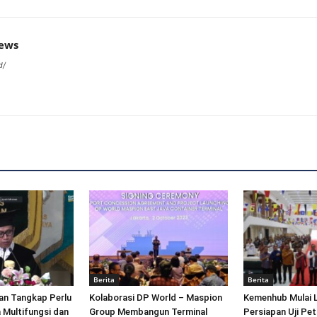
news
d/
Berita
Berita
an Tangkap Perlu
Kolaborasi DP World – Maspion
Kemenhub Mulai 
 Multifungsi dan
Group Membangun Terminal
Persiapan Uji Pet