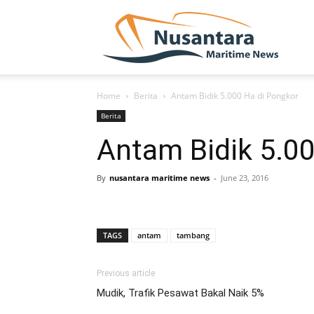
NUSA
Home
Berita
Antam Bidik 5.000 Ha di Pongkor
Berita
Antam Bidik 5.0
By
nusantara maritime news
-
June 23, 2016
TAGS
antam
tambang
Previous article
Mudik, Trafik Pesawat Bakal Naik 5%