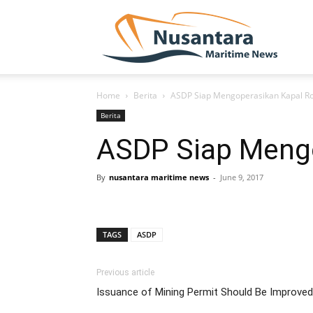
NUSA
Home
Berita
ASDP Siap Mengoperasikan Kapal Ro
Berita
ASDP Siap Mengo
By
nusantara maritime news
-
June 9, 2017
TAGS
ASDP
Previous article
Issuance of Mining Permit Should Be Improved