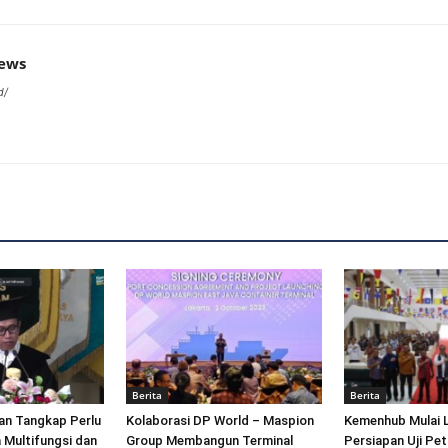
news
d/
Berita
Berita
an Tangkap Perlu
Kolaborasi DP World – Maspion
Kemenhub Mulai 
 Multifungsi dan
Group Membangun Terminal
Persiapan Uji Pet