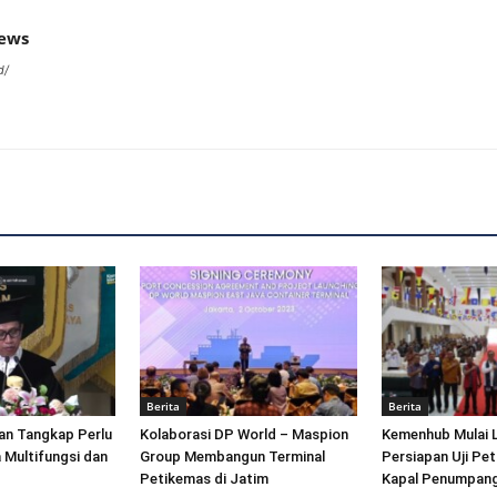
news
d/
Berita
Berita
an Tangkap Perlu
Kolaborasi DP World – Maspion
Kemenhub Mulai 
 Multifungsi dan
Group Membangun Terminal
Persiapan Uji Pet
Petikemas di Jatim
Kapal Penumpang