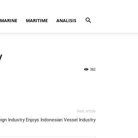
MARINE
MARITIME
ANALISIS
y
382
Next article
ign Industry Enjoys Indonesian Vessel Industry