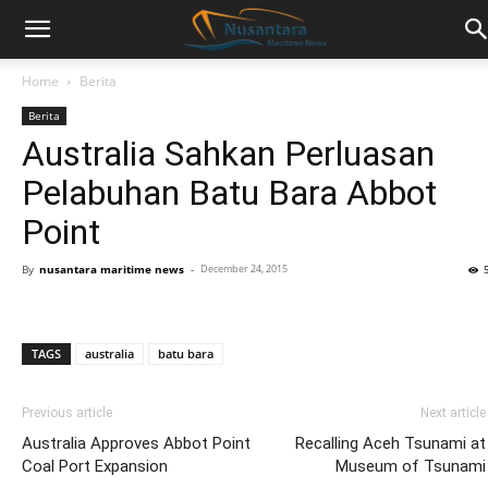
Home
Berita
Berita
Australia Sahkan Perluasan
Pelabuhan Batu Bara Abbot
Point
By
nusantara maritime news
-
December 24, 2015
TAGS
australia
batu bara
Previous article
Next article
Australia Approves Abbot Point
Recalling Aceh Tsunami at
Coal Port Expansion
Museum of Tsunami