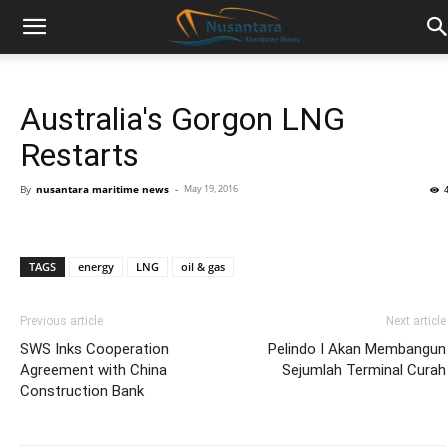
Australia's Gorgon LNG
Restarts
By
nusantara maritime news
-
May 19, 2016
TAGS
energy
LNG
oil & gas
Previous article
Next article
SWS Inks Cooperation
Pelindo I Akan Membangun
Agreement with China
Sejumlah Terminal Curah
Construction Bank