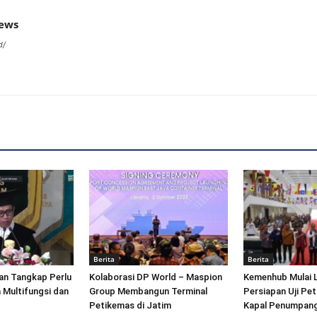
news
d/
Berita
Berita
an Tangkap Perlu
Kolaborasi DP World – Maspion
Kemenhub Mulai 
 Multifungsi dan
Group Membangun Terminal
Persiapan Uji Pet
Petikemas di Jatim
Kapal Penumpang