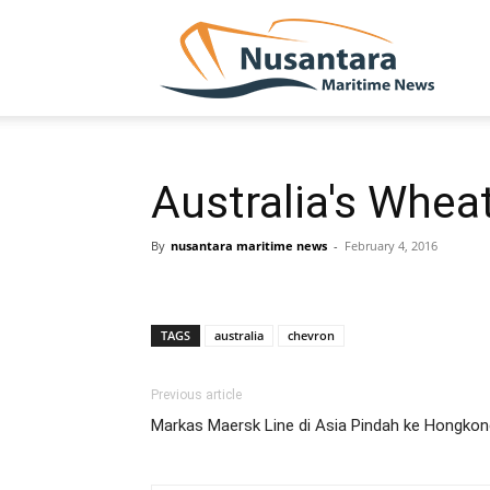
NUSA
Australia's Whea
By
nusantara maritime news
-
February 4, 2016
TAGS
australia
chevron
Previous article
Markas Maersk Line di Asia Pindah ke Hongkon