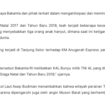
a Bakamla dan pihak terkait dalam mengantisipasi dan meminima
tal 2017 dan Tahun Baru 2018, teah terjadi beberapa kecel
ng menyebabkan tiga orang anak hanyut, dimana saat ini ketig
dunia.
ng terjadi di Tanjung Selor terhadap KM Anugerah Express y
tersebut Bakamla RI melibatkan KAL Bunyu milik TNI AL yang 
Siaga Natal dan Tahun Baru 2018,” ujarnya.
kol Laut Asep Budiman menambahkan bahwa wilayah perairan T
karena dipengaruhi juga oleh angin Muson Barat yang berhembu