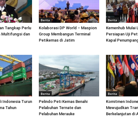
Berita
Berita
an Tangkap Perlu
Kolaborasi DP World – Maspion
Kemenhub Mulai 
 Multifungsi dan
Group Membangun Terminal
Persiapan Uji Pet
Petikemas di Jatim
Kapal Penumpang
Berita
Berita
di Indonesia Turun
Pelindo Peti Kemas Benahi
Komitmen Indone
ima Tahun
Pelabuhan Ternate dan
Mewujudkan Tran
Pelabuhan Merauke
Berkelanjutan di