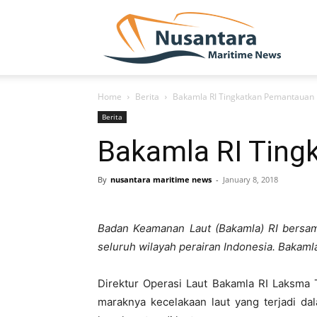
NUSA
Home
Berita
Bakamla RI Tingkatkan Pemantauan
Berita
Bakamla RI Ting
By
nusantara maritime news
-
January 8, 2018
Badan Keamanan Laut (Bakamla) RI bersa
seluruh wilayah perairan Indonesia. Bakaml
Direktur Operasi Laut Bakamla RI Laksma
maraknya kecelakaan laut yang terjadi d