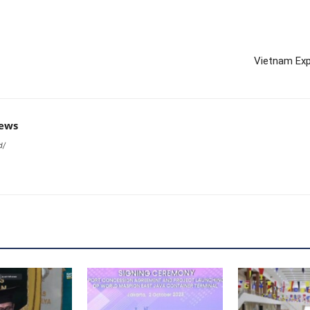
Vietnam Exp
news
d/