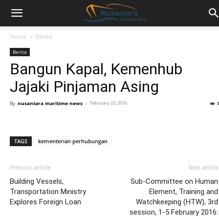
Home
Berita
Berita
Bangun Kapal, Kemenhub
Jajaki Pinjaman Asing
By
nusantara maritime news
-
February 23, 2016
TAGS
kementerian perhubungan
Previous article
Next article
Building Vessels,
Sub-Committee on Human
Transportation Ministry
Element, Training and
Explores Foreign Loan
Watchkeeping (HTW), 3rd
session, 1-5 February 2016: