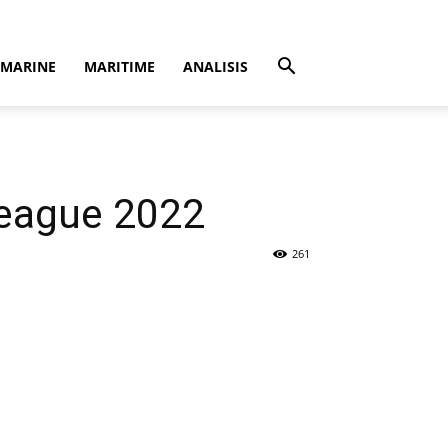
MARINE
MARITIME
ANALISIS
League 2022
261