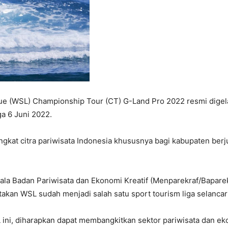
e (WSL) Championship Tour (CT) G-Land Pro 2022 resmi digelar
a 6 Juni 2022.
kat citra pariwisata Indonesia khususnya bagi kabupaten berjul
pala Badan Pariwisata dan Ekonomi Kreatif (Menparekraf/Bapare
akan WSL sudah menjadi salah satu sport tourism liga selancar 
ni, diharapkan dapat membangkitkan sektor pariwisata dan ekon