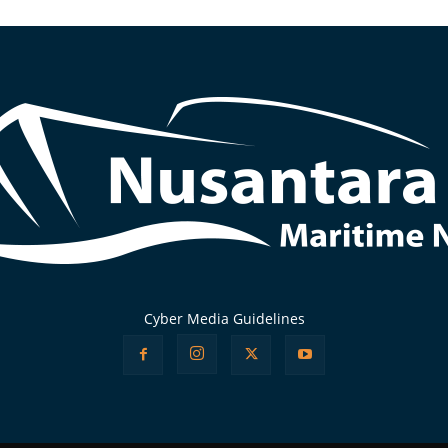
Cyber Media Guidelines