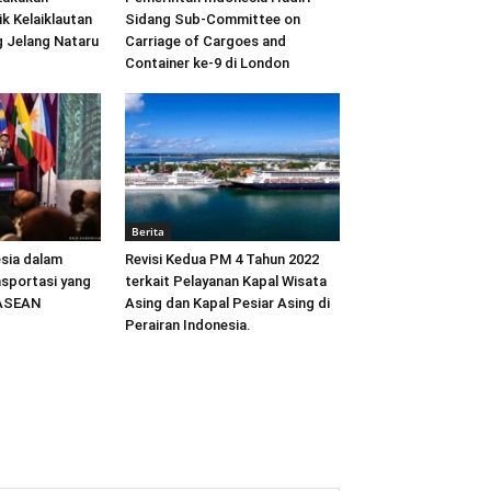
ik Kelaiklautan
Sidang Sub-Committee on
 Jelang Nataru
Carriage of Cargoes and
Container ke-9 di London
Berita
sia dalam
Revisi Kedua PM 4 Tahun 2022
sportasi yang
terkait Pelayanan Kapal Wisata
 ASEAN
Asing dan Kapal Pesiar Asing di
Perairan Indonesia.