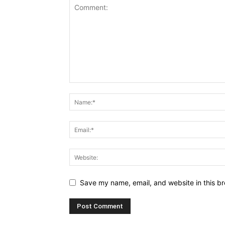
Save my name, email, and website in this br