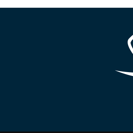
Alternative: