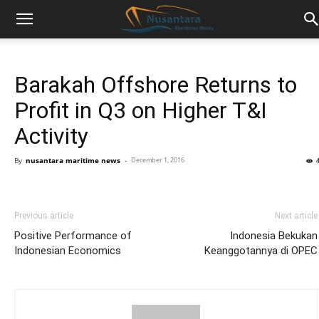
Barakah Offshore Returns to
Profit in Q3 on Higher T&I
Activity
By
nusantara maritime news
-
December 1, 2016
Previous article
Next article
Positive Performance of
Indonesia Bekukan
Indonesian Economics
Keanggotannya di OPEC