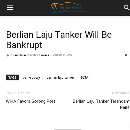
Berlian Laju Tanker Will Be
Bankrupt
By
nusantara maritime news
-
August 14, 2015
TAGS
bankruptcy
berlian laju tanker
BLTA
Previous article
Next article
WIKA Favors Sorong Port
Berlian Laju Tanker Terancam
Pailit