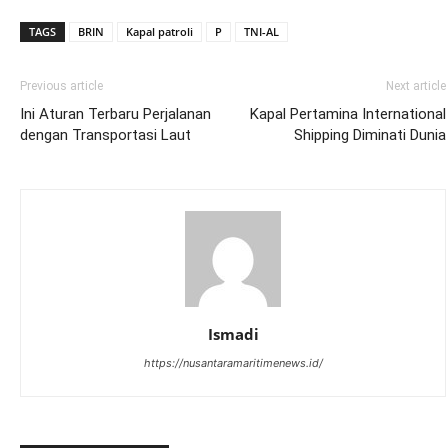
TAGS
BRIN
Kapal patroli
P
TNI-AL
Previous article
Next article
Ini Aturan Terbaru Perjalanan
Kapal Pertamina International
dengan Transportasi Laut
Shipping Diminati Dunia
Ismadi
https://nusantaramaritimenews.id/