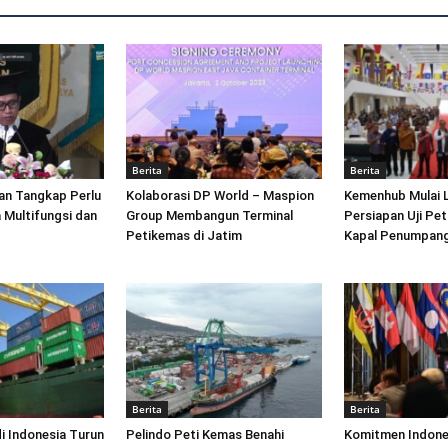
Berita
Berita
an Tangkap Perlu
Kolaborasi DP World – Maspion
Kemenhub Mulai 
 Multifungsi dan
Group Membangun Terminal
Persiapan Uji Pet
Petikemas di Jatim
Kapal Penumpang
Berita
Berita
di Indonesia Turun
Pelindo Peti Kemas Benahi
Komitmen Indone