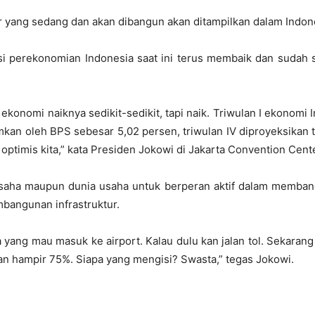
 yang sedang dan akan dibangun akan ditampilkan dalam Indone
 perekonomian Indonesia saat ini terus membaik dan sudah s
konomi naiknya sedikit-sedikit, tapi naik. Triwulan I ekonomi I
mumkan oleh BPS sebesar 5,02 persen, triwulan IV diproyeksikan
optimis kita,” kata Presiden Jokowi di Jakarta Convention Cente
aha maupun dunia usaha untuk berperan aktif dalam membang
bangunan infrastruktur.
yang mau masuk ke airport. Kalau dulu kan jalan tol. Sekarang a
gan hampir 75%. Siapa yang mengisi? Swasta,” tegas Jokowi.