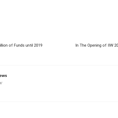
lion of Funds until 2019
In The Opening of IIW 20
news
d/