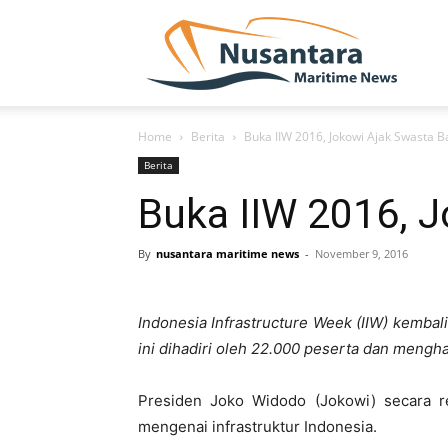
NUSA
Home
Berita
Buka IIW 2016, Jokowi Ajak Swasta B
Berita
Buka IIW 2016, J
By
nusantara maritime news
-
November 9, 2016
Indonesia Infrastructure Week (IIW) kembal
ini dihadiri oleh 22.000 peserta dan mengh
Presiden Joko Widodo (Jokowi) secara r
mengenai infrastruktur Indonesia.