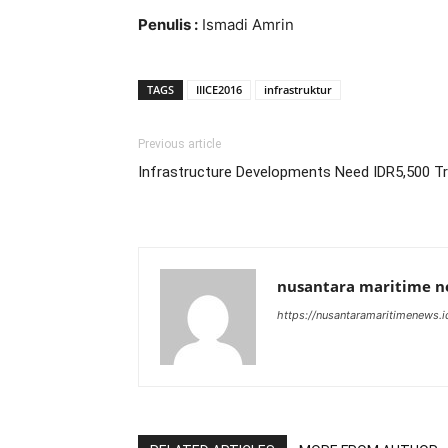
Penulis :
Ismadi Amrin
TAGS
IIICE2016
infrastruktur
Previous article
Infrastructure Developments Need IDR5,500 Tril
nusantara maritime 
https://nusantaramaritimenews.i