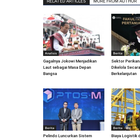
RELATED ARTICLES
MORE FROM AUTHOR
Analisis
Berita
Gagalnya Jokowi Menjadikan
Sektor Perikan
Laut sebagai Masa Depan
Dikelola Secara
Bangsa
Berkelanjutan
Berita
Berita
Pelindo Luncurkan Sistem
Biaya Logistik 