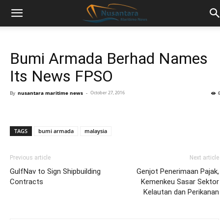
Bumi Armada Berhad Names
Its News FPSO
By
nusantara maritime news
-
October 27, 2016
TAGS
bumi armada
malaysia
Previous article
Next article
GulfNav to Sign Shipbuilding
Genjot Penerimaan Pajak,
Contracts
Kemenkeu Sasar Sektor
Kelautan dan Perikanan