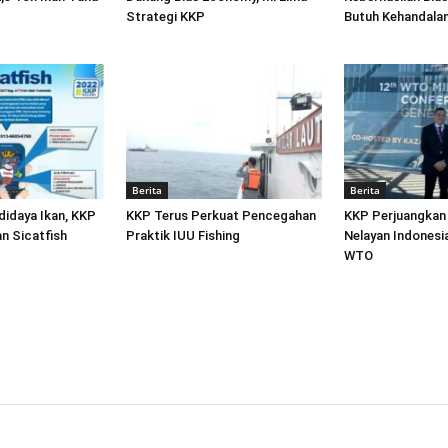
Strategi KKP
Butuh Kehandala
Berita
Berita
idaya Ikan, KKP
KKP Terus Perkuat Pencegahan
KKP Perjuangkan
n Sicatfish
Praktik IUU Fishing
Nelayan Indonesi
WTO