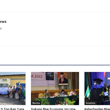
news
d/
Berita
Analisis
,5 Ton Ikan Tuna
Dukung Blue Economy, Ini Lima
Keberhasilan Blu