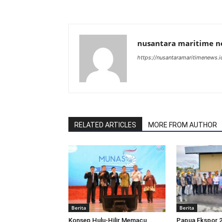
nusantara maritime 
https://nusantaramaritimenews.i
RELATED ARTICLES
MORE FROM AUTHOR
Berita
Berita
Konsep Hulu-Hilir Memacu
Papua Ekspor 2