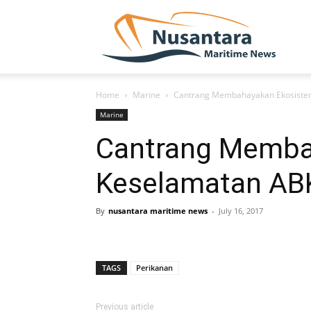
NUSA
Home
Marine
Cantrang Membahayakan Ekosistem
Marine
Cantrang Memba
Keselamatan AB
By
nusantara maritime news
-
July 16, 2017
TAGS
Perikanan
Previous article