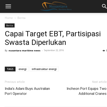
Home
Berita
Berita
Capai Target EBT, Partisipasi
Swasta Diperlukan
By
nusantara maritime news
-
September 22, 2016
TAGS
energi
infrastruktur energi
Previous article
Next article
India's Adani Buys Australian
Incheon Port Equips Two
Port Operator
Additional Cranes