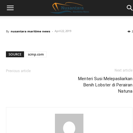
By
nusantara maritime news
-
April 22, 2019
SOURCE
scmp.com
Next article
Previous article
Menteri Susi Melepasliarkan
Benih Lobster di Perairan
Natuna