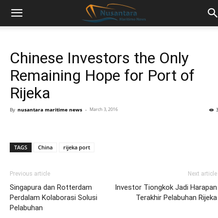
Chinese Investors the Only
Remaining Hope for Port of
Rijeka
By
nusantara maritime news
-
March 3, 2016
TAGS
China
rijeka port
Previous article
Next article
Singapura dan Rotterdam
Investor Tiongkok Jadi Harapan
Perdalam Kolaborasi Solusi
Terakhir Pelabuhan Rijeka
Pelabuhan