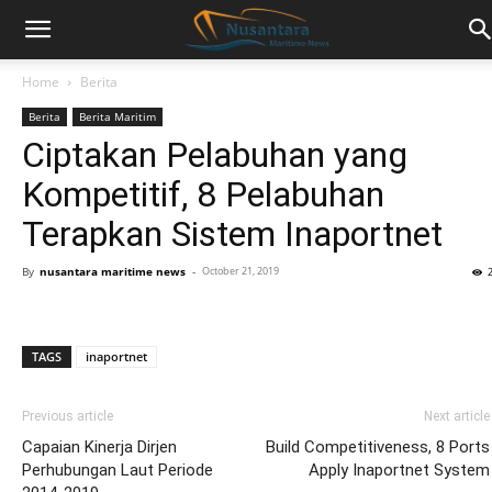
Home
Berita
Berita
Berita Maritim
Ciptakan Pelabuhan yang
Kompetitif, 8 Pelabuhan
Terapkan Sistem Inaportnet
By
nusantara maritime news
-
October 21, 2019
TAGS
inaportnet
Previous article
Next article
Capaian Kinerja Dirjen
Build Competitiveness, 8 Ports
Perhubungan Laut Periode
Apply Inaportnet System