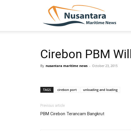
NUSA
Cirebon PBM Wil
By
nusantara maritime news
-
October 23, 2015
TAGS
cirebon port
unloading and loading
Previous article
PBM Cirebon Terancam Bangkrut