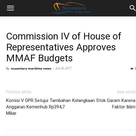
Commission IV of House of
Representatives Approves
MMAF Budgets
By
nusantara maritime news
-
July 26, 2017
Previous article
Next article
Komisi V DPR Setujui Tambahan
Kelangkaan Stok Garam Karena
Anggaran Kemenhub Rp394,7
Faktor Iklim
Miliar