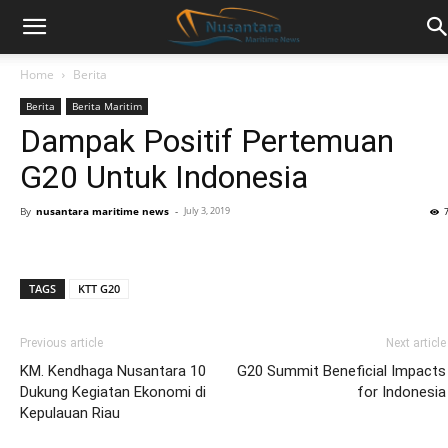
Home
Berita
Berita
Berita Maritim
Dampak Positif Pertemuan
G20 Untuk Indonesia
By
nusantara maritime news
-
July 3, 2019
TAGS
KTT G20
Previous article
Next article
KM. Kendhaga Nusantara 10
G20 Summit Beneficial Impacts
Dukung Kegiatan Ekonomi di
for Indonesia
Kepulauan Riau