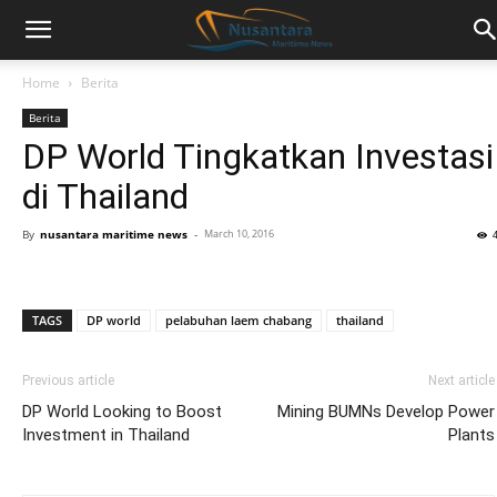
Home
Berita
Berita
DP World Tingkatkan Investasi
di Thailand
By
nusantara maritime news
-
March 10, 2016
TAGS
DP world
pelabuhan laem chabang
thailand
Previous article
Next article
DP World Looking to Boost
Mining BUMNs Develop Power
Investment in Thailand
Plants