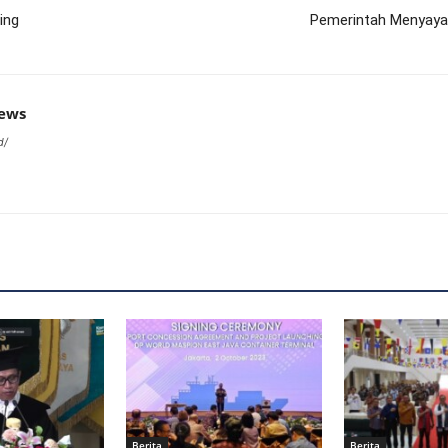
ing
Pemerintah Menyaya
news
d/
Berita
Berita