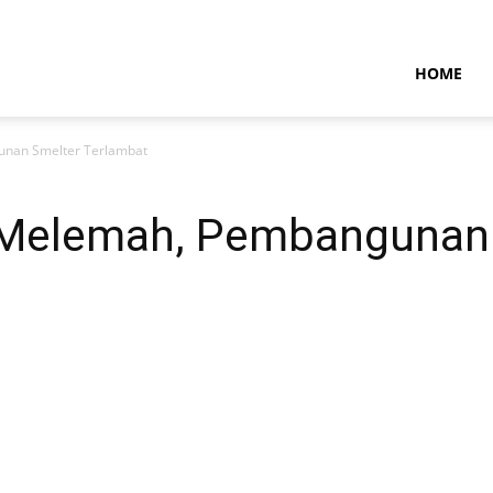
NTARAMARITIMENEWS
HOME
unan Smelter Terlambat
 Melemah, Pembangunan