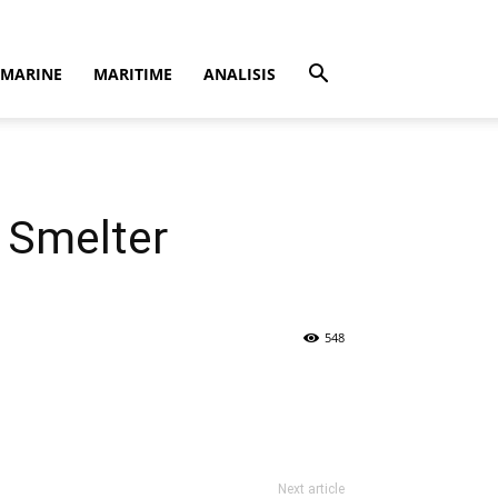
MARINE
MARITIME
ANALISIS
 Smelter
548
Next article