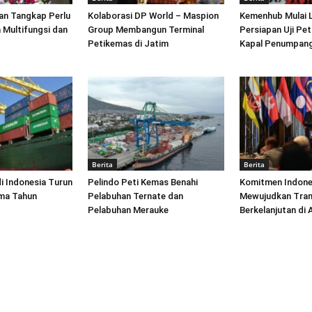
an Tangkap Perlu
Kolaborasi DP World – Maspion
Kemenhub Mulai 
 Multifungsi dan
Group Membangun Terminal
Persiapan Uji Pet
Petikemas di Jatim
Kapal Penumpang
Berita
Berita
di Indonesia Turun
Pelindo Peti Kemas Benahi
Komitmen Indone
ima Tahun
Pelabuhan Ternate dan
Mewujudkan Tran
Pelabuhan Merauke
Berkelanjutan di