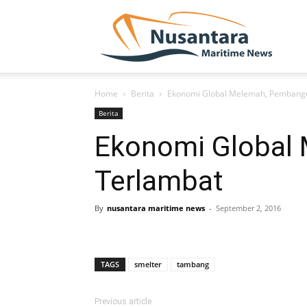
NUSA
Home
Berita
Ekonomi Global Melemah, Pembang
Berita
Ekonomi Global
Terlambat
By
nusantara maritime news
-
September 2, 2016
TAGS
smelter
tambang
Previous article