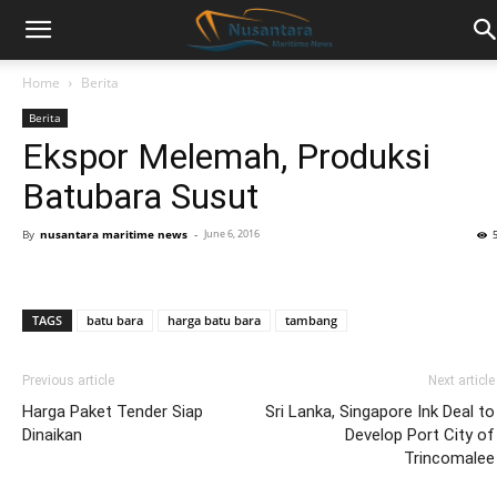
Home
Berita
Berita
Ekspor Melemah, Produksi
Batubara Susut
By
nusantara maritime news
-
June 6, 2016
TAGS
batu bara
harga batu bara
tambang
Previous article
Next article
Harga Paket Tender Siap
Sri Lanka, Singapore Ink Deal to
Dinaikan
Develop Port City of
Trincomalee