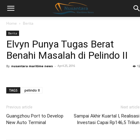
Home
Berita
Berita
Elvyn Punya Tugas Berat
Benahi Masalah di Pelindo II
By
nusantara maritime news
-
April 25, 2016
1
TAGS
pelindo II
Previous article
Next article
Guangzhou Port to Develop
Sampai Akhir Kuartal I, Realisasi
New Auto Terminal
Investasi Capai Rp146,5 Triliun