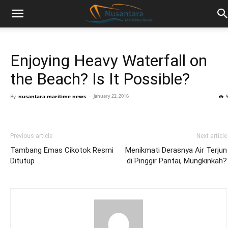
Enjoying Heavy Waterfall on
the Beach? Is It Possible?
By
nusantara maritime news
-
January 22, 2016
Previous article
Next article
Tambang Emas Cikotok Resmi
Menikmati Derasnya Air Terjun
Ditutup
di Pinggir Pantai, Mungkinkah?