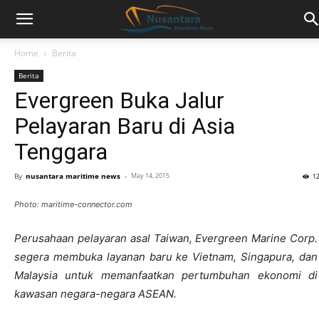
Home
Berita
Berita
Evergreen Buka Jalur
Pelayaran Baru di Asia
Tenggara
By
nusantara maritime news
-
May 14, 2015
1
Photo: maritime-connector.com
Perusahaan pelayaran asal Taiwan, Evergreen Marine Corp.
segera membuka layanan baru ke Vietnam, Singapura, dan
Malaysia untuk memanfaatkan pertumbuhan ekonomi di
kawasan negara-negara ASEAN.