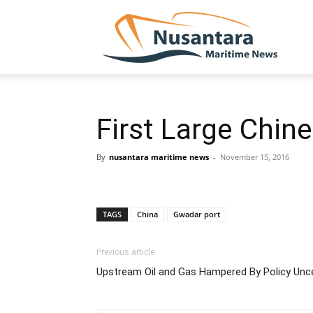
NUSA
First Large Chin
By
nusantara maritime news
-
November 15, 2016
TAGS
China
Gwadar port
Previous article
Upstream Oil and Gas Hampered By Policy Unce