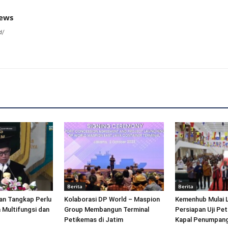
news
d/
Berita
Berita
an Tangkap Perlu
Kolaborasi DP World – Maspion
Kemenhub Mulai 
 Multifungsi dan
Group Membangun Terminal
Persiapan Uji Pet
Petikemas di Jatim
Kapal Penumpang