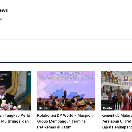
news
d/
Berita
Berita
an Tangkap Perlu
Kolaborasi DP World – Maspion
Kemenhub Mulai 
 Multifungsi dan
Group Membangun Terminal
Persiapan Uji Pet
Petikemas di Jatim
Kapal Penumpang