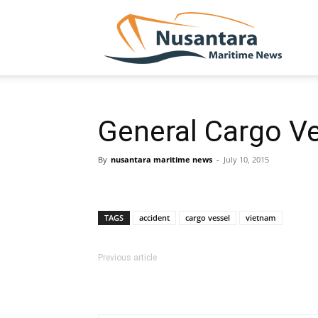
NUSA
General Cargo V
By
nusantara maritime news
-
July 10, 2015
TAGS
accident
cargo vessel
vietnam
Previous article