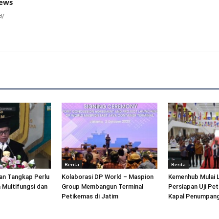
news
d/
Berita
Berita
an Tangkap Perlu
Kolaborasi DP World – Maspion
Kemenhub Mulai 
 Multifungsi dan
Group Membangun Terminal
Persiapan Uji Pet
Petikemas di Jatim
Kapal Penumpang