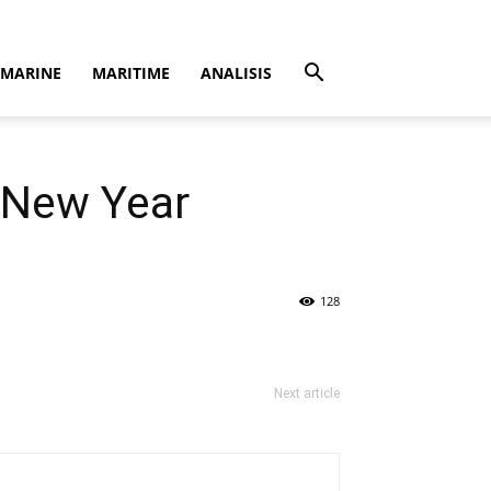
MARINE
MARITIME
ANALISIS
 New Year
128
Next article