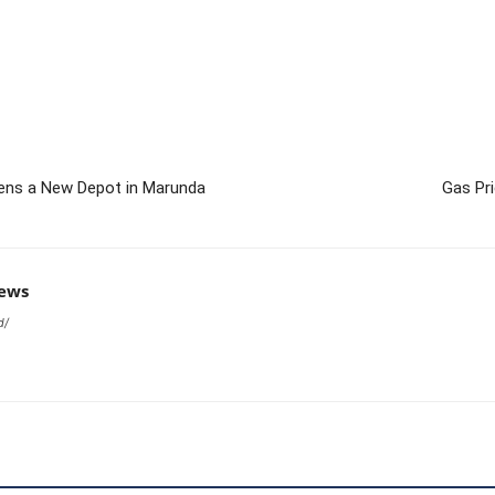
pens a New Depot in Marunda
Gas Pr
news
d/