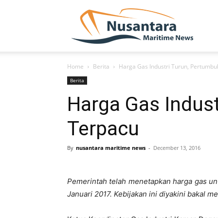
NUSA
Home
Berita
Harga Gas Industri Turun, Pertumb
Berita
Harga Gas Indus
Terpacu
By
nusantara maritime news
-
December 13, 2016
Pemerintah telah menetapkan harga gas untu
Januari 2017. Kebijakan ini diyakini baka