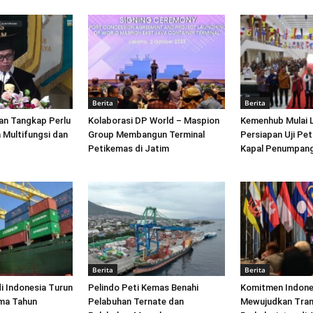
Berita
Berita
an Tangkap Perlu
Kolaborasi DP World – Maspion
Kemenhub Mulai 
 Multifungsi dan
Group Membangun Terminal
Persiapan Uji Pet
Petikemas di Jatim
Kapal Penumpang
Berita
Berita
di Indonesia Turun
Pelindo Peti Kemas Benahi
Komitmen Indone
ima Tahun
Pelabuhan Ternate dan
Mewujudkan Tran