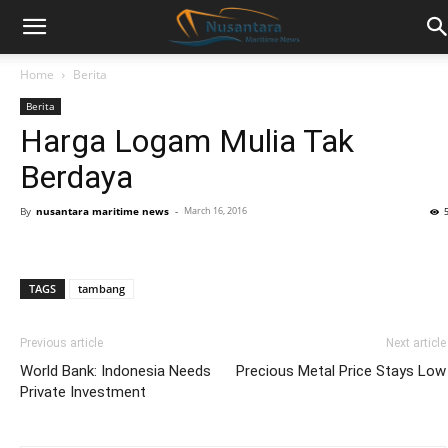
Home
Berita
Berita
Harga Logam Mulia Tak
Berdaya
By
nusantara maritime news
-
March 16, 2016
TAGS
tambang
Previous article
Next article
World Bank: Indonesia Needs
Precious Metal Price Stays Low
Private Investment