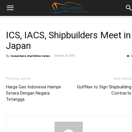
ICS, IACS, Shipbuilders Meet in
Japan
By
nusantara maritime news
-
October 26, 2016
Previous article
Next article
Harga Gas Indonesia Hampir
GulfNav to Sign Shipbuilding
Setara Dengan Negara
Contracts
Tetangga