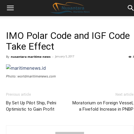
IMO Polar Code and IGF Code
Take Effect
By
nusantara maritime news
-
January 5, 2017
Photo: worldmaritimenews.com
Previous article
Next article
By Set Up Pilot Ship, Pelni
Moratorium on Foreign Vessel,
Optimistic to Gain Profit
a Fivefold Increase in PNBP