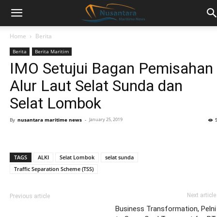
Home
Berita
Berita
Berita Maritim
IMO Setujui Bagan Pemisahan
Alur Laut Selat Sunda dan
Selat Lombok
By
nusantara maritime news
-
January 25, 2019
TAGS
ALKI
Selat Lombok
selat sunda
Traffic Separation Scheme (TSS)
Next article
Previous article
Business Transformation, Pelni