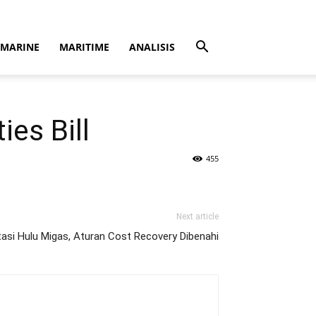
MARINE
MARITIME
ANALISIS
ies Bill
455
Next article
si Hulu Migas, Aturan Cost Recovery Dibenahi