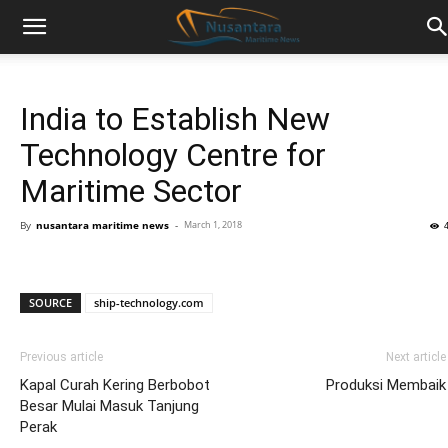
India to Establish New
Technology Centre for
Maritime Sector
By
nusantara maritime news
-
March 1, 2018
SOURCE
ship-technology.com
Previous article
Next article
Kapal Curah Kering Berbobot
Produksi Membaik
Besar Mulai Masuk Tanjung
Perak