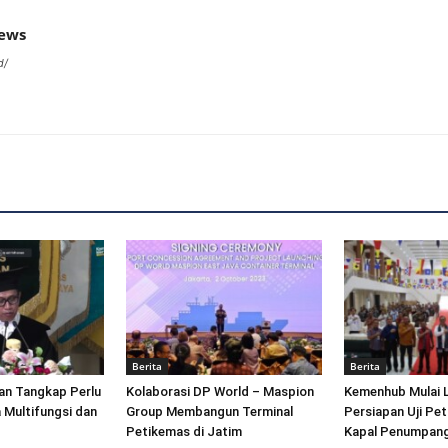
news
d/
Berita
Berita
an Tangkap Perlu
Kolaborasi DP World – Maspion
Kemenhub Mulai 
 Multifungsi dan
Group Membangun Terminal
Persiapan Uji Pet
Petikemas di Jatim
Kapal Penumpang