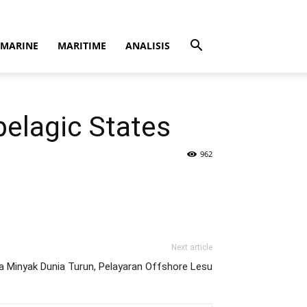
MARINE
MARITIME
ANALISIS
pelagic States
962
Next article
a Minyak Dunia Turun, Pelayaran Offshore Lesu