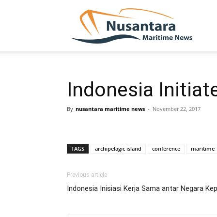
NUSA
Indonesia Initia
By
nusantara maritime news
-
November 22, 2017
TAGS
archipelagic island
conference
maritime
Previous article
Indonesia Inisiasi Kerja Sama antar Negara Ke