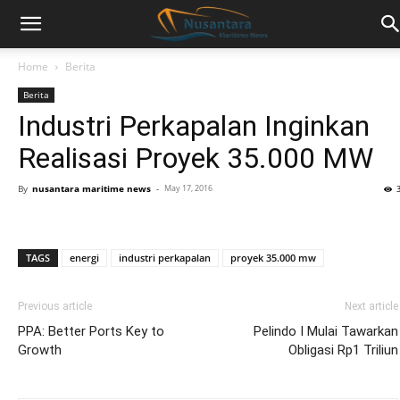
Home
Berita
Berita
Industri Perkapalan Inginkan
Realisasi Proyek 35.000 MW
By
nusantara maritime news
-
May 17, 2016
TAGS
energi
industri perkapalan
proyek 35.000 mw
Previous article
Next article
PPA: Better Ports Key to
Pelindo I Mulai Tawarkan
Growth
Obligasi Rp1 Triliun