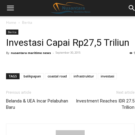
Home
Berita
Berita
Investasi Capai Rp27,5 Triliun
By
nusantara maritime news
-
September 30, 2015
TAGS
balikpapan
coastal road
infrastruktur
investasi
Previous article
Next article
Belanda & UEA Incar Pelabuhan
Investment Reaches IDR 27.5
Baru
Trillion