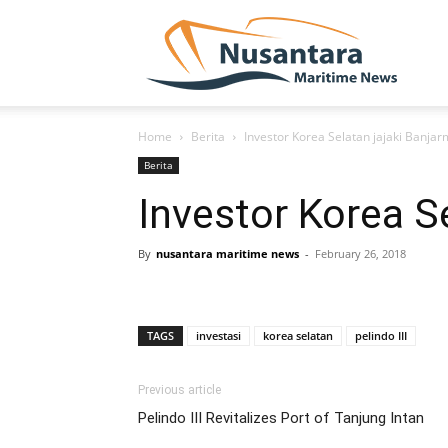
NUSA
Home
Berita
Investor Korea Selatan jajaki Banjar
Berita
Investor Korea S
By
nusantara maritime news
-
February 26, 2018
TAGS
investasi
korea selatan
pelindo III
Previous article
Pelindo III Revitalizes Port of Tanjung Intan