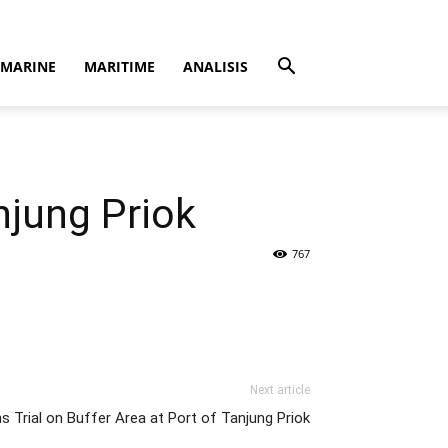
MARINE
MARITIME
ANALISIS
njung Priok
767
Next article
s Trial on Buffer Area at Port of Tanjung Priok