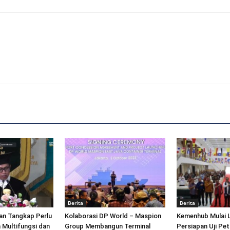
Berita
Berita
an Tangkap Perlu
Kolaborasi DP World – Maspion
Kemenhub Mulai 
 Multifungsi dan
Group Membangun Terminal
Persiapan Uji Pet